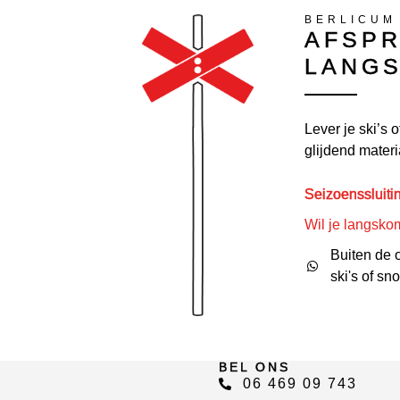
BERLICUM
AFSPR
LANG
Lever je ski’s 
glijdend materi
Seizoenssluitin
Wil je langsko
Buiten de o
ski's of sn
BEL ONS
06 469 09 743