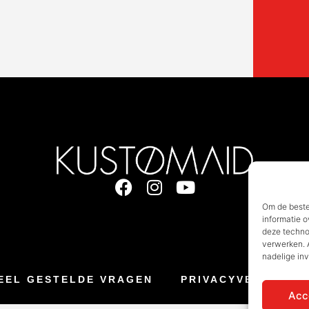
Om de beste
informatie o
deze techno
verwerken. A
nadelige in
EEL GESTELDE VRAGEN
PRIVACYVERKLARI
Acc