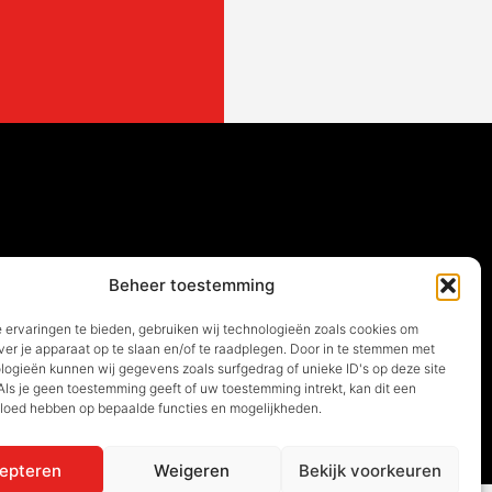
Beheer toestemming
 ervaringen te bieden, gebruiken wij technologieën zoals cookies om
ver je apparaat op te slaan en/of te raadplegen. Door in te stemmen met
logieën kunnen wij gegevens zoals surfgedrag of unieke ID's op deze site
ls je geen toestemming geeft of uw toestemming intrekt, kan dit een
vloed hebben op bepaalde functies en mogelijkheden.
NG
epteren
Weigeren
Bekijk voorkeuren