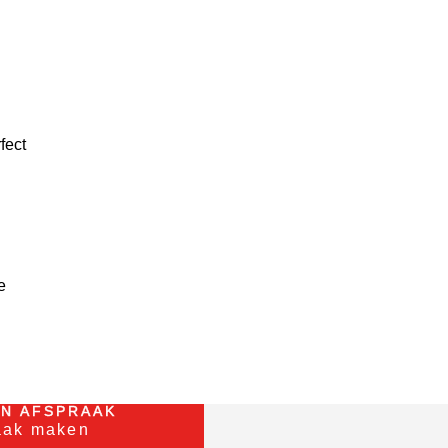
fect
e
EN AFSPRAAK
aak maken